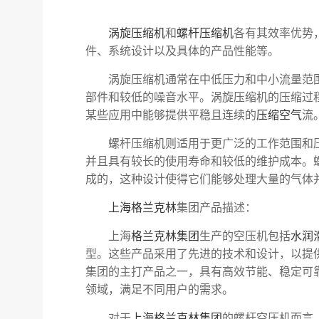
涡旋压缩机
和
螺杆压缩机
各有其效率优势
件、系统设计以及具体的产品性能等。
涡旋压缩机通常在中低压力和中小流量范围
部件和较低的噪音水平。涡旋压缩机的压缩过
某些应用中能够提供平稳且连续的
压缩空气
流
螺杆压缩机则适用于更广泛的工作范围和压
并且具有较长的使用寿命和较低的维护成本。
成的，这种设计使得它们能够处理大量的气体
上海
格兰克林
集团产品描述：
上海
格兰克林集团
生产的空压机包括
水润
型。这些产品采用了先进的技术和设计，以提
集团的主打产品之一，具有高效节能、稳定可
领域，满足不同用户的需求。
对于
上海格兰克林集团
的螺杆空压机而言