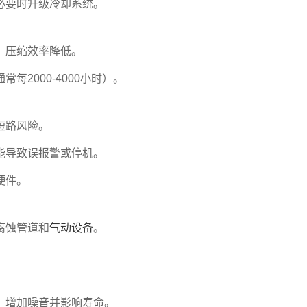
必要时升级冷却系统。
，压缩效率降低。
通常每2000-4000小时）。
短路风险。
能导致误报警或停机。
硬件。
腐蚀管道和
气动设备
。
。
，增加噪音并影响寿命。