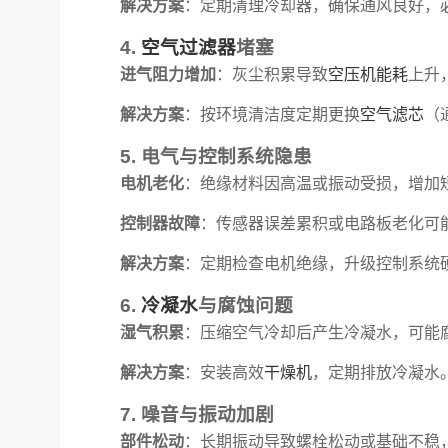
解决方案
：定期清理冷却器，确保通风良好，
4.
空气
过滤器
堵塞
进气阻力增加
：灰尘积累导致
空压机能耗
上升
解决方案
：按环境清洁度定期更换
空气滤芯
（
5. 电气与控制系统隐患
电机老化
：绝缘材料因高温或振动受损，增加
控制器故障
：传感器误差累积或电路板老化可
解决方案
：定期检查电机绝缘，升级控制系统
6.
冷凝水
与腐蚀问题
湿气积累
：压缩空气冷却后产生冷凝水，可能
解决方案
：安装高效
干燥机
，定期排放冷凝水
7. 噪音与振动加剧
部件松动
：长期振动导致螺栓松动或基础不稳