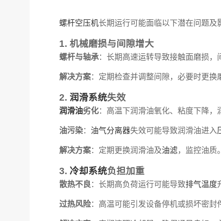
螺杆空压机
长期运行可能面临以下潜在问题及
1. 机械磨损与间隙增大
螺杆与轴承
：长期高速运转导致接触面磨损，
解决方案
：定期检查并调整间隙，必要时更换
2.
润滑系统
失效
润滑油
劣化
：高温下润滑油氧化、粘度下降，
油污染
：
油气分离器
失效可能导致润滑油进入
解决方案
：定期更换润滑油及
油滤
，监控油质
3.
冷却系统
负担加重
散热不良
：长期高负荷运行可能导致
排气温度
过热风险
：高温可能引发设备停机或损坏密封