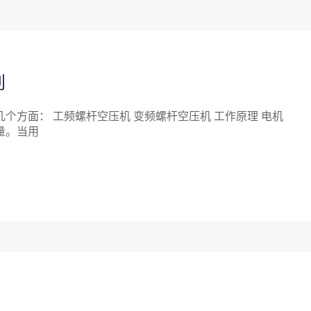
别
个方面： 工频螺杆空压机 变频螺杆空压机 工作原理 电机
量。当用